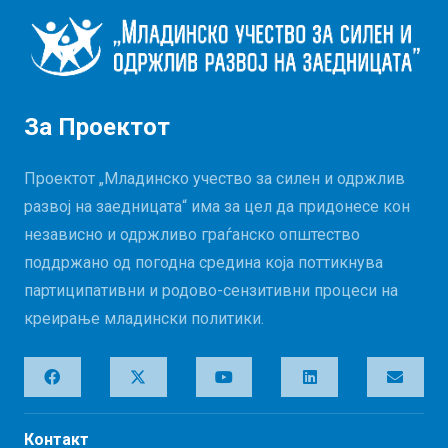
За Проектот
Проектот „Младинско учество за силен и одржлив
развој на заедницата“ има за цел да придонесе кон
независно и одржливо граѓанско општество
поддржано од погодна средина која поттикнува
партиципативни и родово-сензитивни процеси на
креирање младински политики.
Контакт