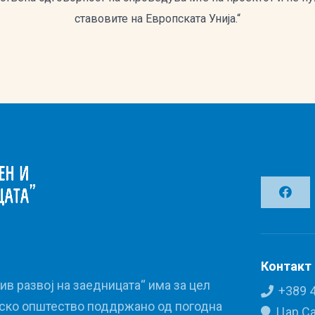
ставовите на Европската Унија.“
Контакт
в развој на заедницата“ има за цел
+389 
нско општество поддржано од погодна
Цар Са