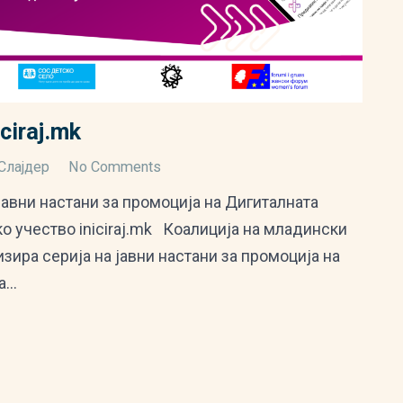
ciraj.mk
Слајдер
No Comments
јавни настани за промоција на Дигиталната
о учество iniciraj.mk Коалиција на младински
зира серија на јавни настани за промоција на
за…