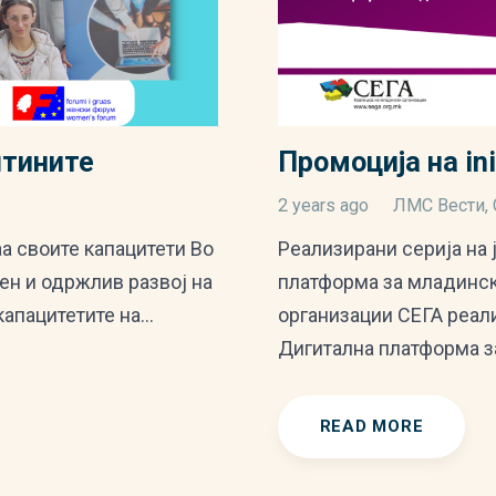
Промоција на ini
штините
2 years ago
ЛМС Вести
,
Реализирани серија на 
а своите капацитети Во
платформа за младинск
ен и одржлив развој на
организации СЕГА реали
капацитетите на…
Дигитална платформа 
READ MORE