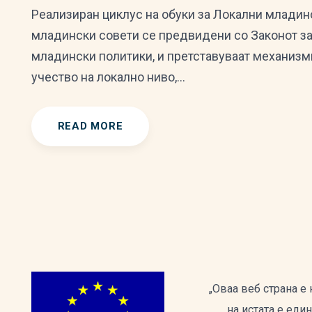
Реализиран циклус на обуки за Локални младин
младински совети се предвидени со Законот за
младински политики, и претставуваат механизм
учество на локално ниво,…
READ MORE
„Оваа веб страна е
на истата е еди