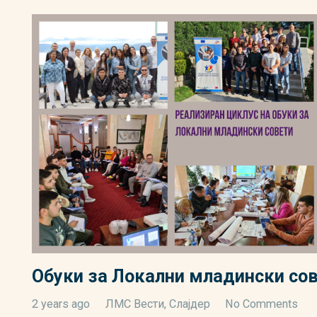
Обуки за Локални младински со
2 years ago
ЛМС Вести
,
Слајдер
No Comments