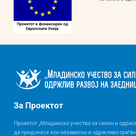
За Проектот
Проектот „Младинско учество за силен и одржли
да придонесе кон независно и одржливо граѓа