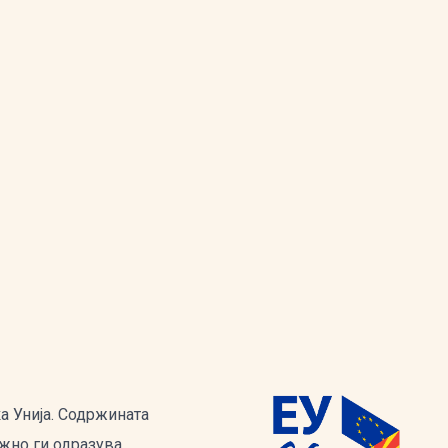
а Унија. Содржината
ужно ги одразува