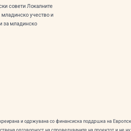
ски совети Локалните
 младинско учество и
и за младинско
 креирана и одржувана со финансиска поддршка на Европск
нствена одговорност на спроведувачите на проектот и не н