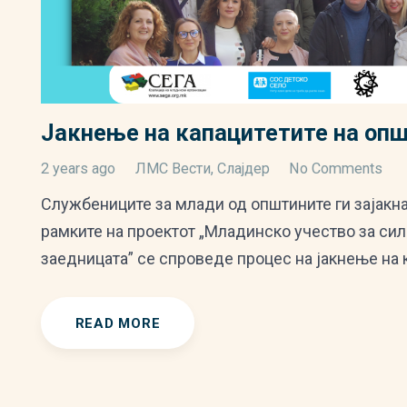
Јакнење на капацитетите на оп
2 years ago
ЛМС Вести
,
Слајдер
No Comments
Службениците за млади од општините ги зајакна
рамките на проектот „Младинско учество за сил
заедницата” се спроведе процес на јакнење на 
READ MORE