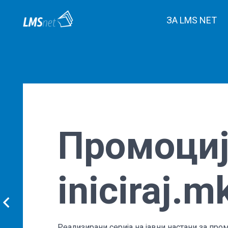
ЗА LMS NET
Промоциј
iniciraj.m
Реализирани серија на јавни настани за про