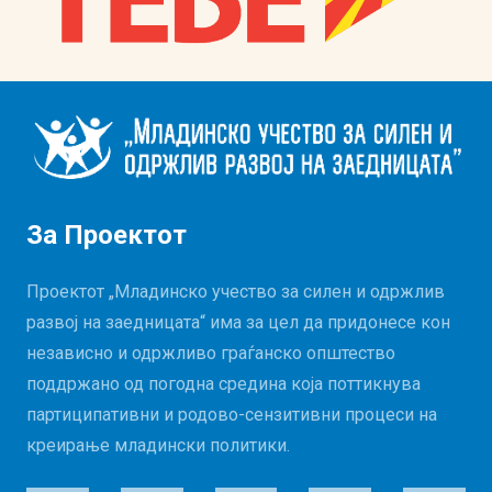
За Проектот
Проектот „Младинско учество за силен и одржлив
развој на заедницата“ има за цел да придонесе кон
независно и одржливо граѓанско општество
поддржано од погодна средина која поттикнува
партиципативни и родово-сензитивни процеси на
креирање младински политики.